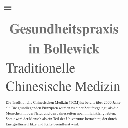
Gesundheitspraxis
in Bollewick
Traditionelle
Chinesische Medizin
Die Traditionelle Chinesischen Medizin (TCM) ist bereits über 2500 Jahre
alt. Die grundlegenden Prinzipien wurden zu einer Zeit festgelegt, als die
Menschen mit der Natur und den Jahreszeiten noch im Einklang lebten.
Somit wird der Mensch als ein Teil des Universums betrachtet, der durch
Energieflüsse, Hitze und Kälte beeinflusst wird.